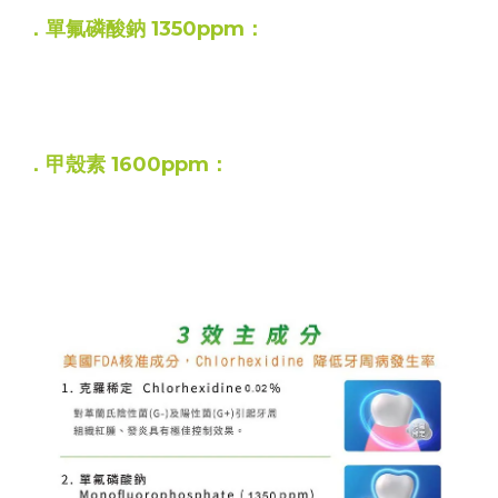
．單氟磷酸鈉 1350ppm：
採用高氟配方，有效強化琺瑯質
預防齲齒防蛀，維持口腔長效健康
．甲殼素 1600ppm：
牙周再生與修護
，
獨家添加高濃度甲殼素
不僅能幫助減少牙菌斑生成
更具備收斂作用，促進牙周組織再生