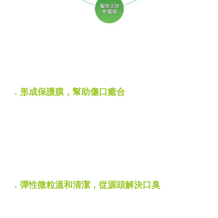
獨家配方 甲殼素｜珍貴海洋精粹成分
．形成保護膜，幫助傷口癒合
幾丁聚醣（甲殼素）帶正電的特性
能附著於帶負電的細胞膜表面
對口腔與牙齦形成一層隱形保護膜
能減輕疼痛刺激
就像「液態 OK 繃」一樣幫助牙周傷口癒合
．彈性微粒溫和清潔，從源頭解決口臭
甲殼素經水溶脹後，會形成自然的「彈性微粒」