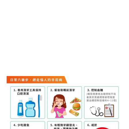
守護牙周健康，從日常 6 撇步做起
除了使用四季特效凝膠牙膏，日常還要做到：
．善用潔牙工具
．餐後與睡前確實潔牙
．控制血糖
．少吃甜食
．有輕微發炎盡快治療
．戒除菸癮
這樣才能維持牙齒健康
，預防牙周病