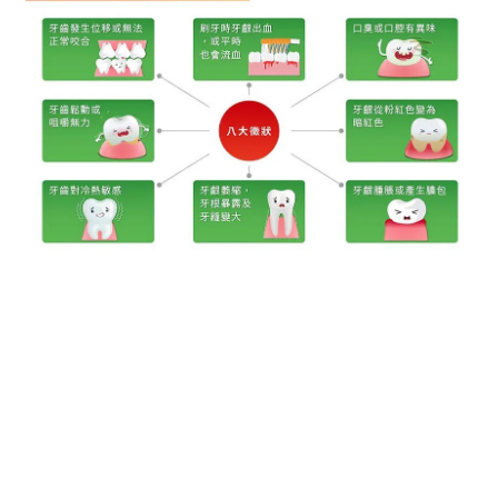
牙周病高風險群
｜
需要更專業的潔牙
對策
有以下狀況的族群須特別留意：
．牙齦時常紅腫的遺傳疾病族群