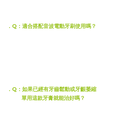
四季特效凝膠牙膏的專業配方
能幫助高風險族群做好日常防護
．Q：適合搭配音波電動牙刷使用嗎？
A：
搭配音波電動牙刷嘟嘟好~
凝膠能迅速跟隨音波震動深入牙縫死角
加上甲殼素天然彈性微粒的溫和特性
在電動牙刷的高頻率震動下
能發揮極致的潔淨力
同時又不刮傷牙齒表面
．Q：如果已經有牙齒鬆動或牙齦萎縮
單用這款牙膏就能治好嗎？
A：
牙膏是極佳的日常防護與輔助控制工具
但無法取代正規醫療
若已經出現牙齒鬆動咀嚼無力