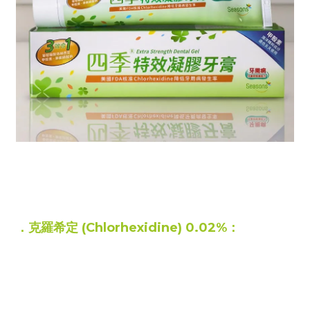
美國 FDA 核准成分｜3效主成分防護
．克羅希定 (Chlorhexidine) 0.02%：
強效抑菌，能針對引起牙周組織
紅腫、
發炎的革蘭氏陰性與陽性菌
達到極佳的控制與防禦效果