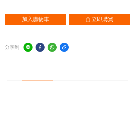
加入購物車
立即購買
加入追蹤清單
分享到
商品描述
送貨及付款方式
四季 Seasons 3效合1特效凝膠牙膏
｜溫和呵護，重塑口腔純淨
刷牙不該是對琺瑯質的過度摩擦