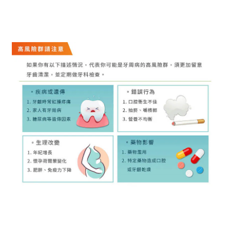
．年紀增長或懷孕的生理改變者
．長期抽菸嚼檳榔或口腔衛生不佳者
．服用特定藥物導致牙齦乾燥的族群
牙周病醫師推薦配方