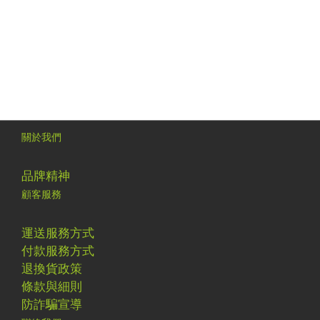
嚴重牙齦萎縮或產生膿包等牙周病徵狀
請務必盡快尋求專業牙醫師的治療
在療程期間與治療後
持續使用四季 3效合1 牙膏
能幫助牙周組織修護並降低復發機率
關於我們
品牌精神
顧客服務
運送服務方式
付款服務方式
退換貨政策
條款與細則
防詐騙宣導