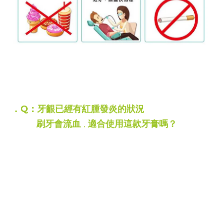
Q&A
．Q：牙齦已經有紅腫發炎的狀況
刷牙會流血
適合使用這款牙膏嗎？
，
A：
非常適合
，
刷牙流血、牙齦變為暗紅色
通常是牙周病的初期警訊
四季凝膠牙膏特別添加美國 FDA 核准的
克羅希定 (Chlorhexidine) 0.02% 成分
能針對引起牙周發炎的細菌進行極佳控制
獨家甲殼素成分能像液態 OK 繃一樣
附著於受傷的牙齦表面