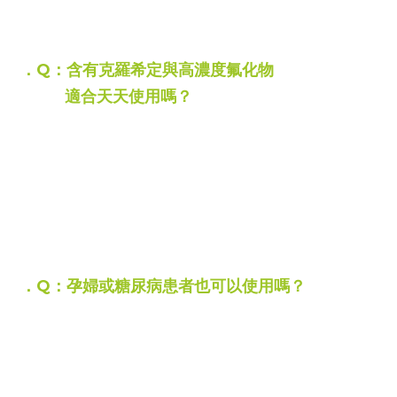
並幫助細菌
分解食物所產生的硫化物
能真正有效且持久地避免口臭
．Q：含有克羅希定與高濃度氟化物
適合天天使用嗎？
A：
天天使用作為日常保養絕對沒問題~
克羅希定濃度控制在安全且有效的0.02%
不會造成口腔負擔
搭配 1350ppm 的單氟磷酸鈉高氟配方
不但能對抗牙周病細菌
更能強化琺瑯質、保持口腔長效健康
．Q：孕婦或糖尿病患者也可以使用嗎？
A：
可以使用
，
懷孕期間的荷爾蒙變化
以及糖尿病患者的血糖控制狀況
有可能讓這些族群成為牙周病的高風險群
影響糖尿病病情或增加早產機率