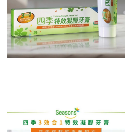
國人罹患牙周病比例極高
｜
是摧毀健
康的無形殺手