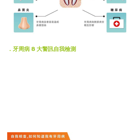
．牙周病 8 大警訊自我檢測
如果有以下症狀，可能已罹患牙周病：
．刷牙時牙齦出血
．口臭或口腔異味
．牙齒對冷熱敏感
．牙齦從粉紅變為暗紅
．牙齦萎縮導致牙縫變大
．牙齒鬆動咀嚼無力
．牙齦腫脹或產生膿包
．牙齒位移無法正常咬合