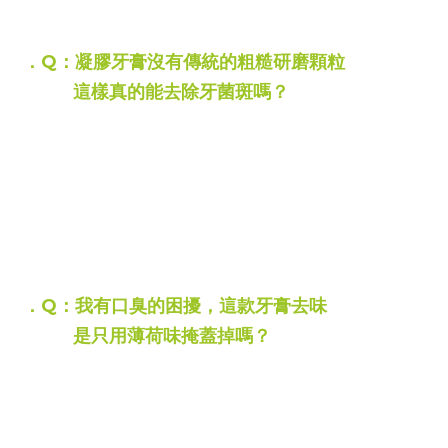
減輕刺激並幫助傷口癒合
．Q：凝膠牙膏沒有傳統的粗糙研磨顆粒
這樣真的能去除牙菌斑嗎？
A：
可以唷~ 而且更溫和~
四季特效凝膠牙膏利用甲殼素經水溶脹後
形成的彈性微粒作為自然研磨劑
不僅清潔效果極佳
還能避免傳統研磨劑對琺瑯質的過度磨損
有效降低牙菌斑吸附，預防蛀牙
．Q：我有口臭的困擾，
這款牙膏去味
是只用薄荷味掩蓋掉嗎？
A：
不是喔
，
傳統牙膏用薄荷味來短暫蓋異味
四季凝膠牙膏則是從源頭分解
其甲殼素成分能主動吸附