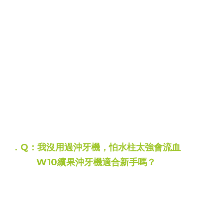
紅燈閃爍-提示需要充電
．
水箱容量：200 ml(±5%)
．
產品尺寸：267x72x55mm
．
產品重量：278g±5
．
產地：中國
．配件：
機身本體x1、標準噴嘴x2、
Type-C充電線x1、
使用說明x1
Q&A
．
Q：我沒用過沖牙機，怕水柱太強會流血
W10
繽果沖牙機
適合新手嗎？
A：
Oclean W10 擁有 5 種清潔模式
特別為新手與牙齦敏感者設計了
敏感模式
建議剛開始使用時可選擇敏感模式
水流非常溫和，能讓牙齦慢慢適應