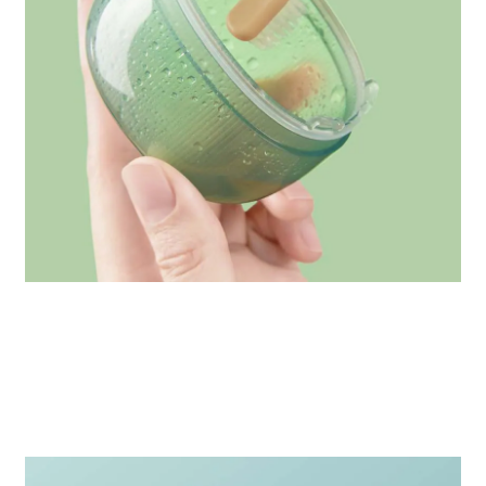
1400次高頻脈衝水流
｜
溫和清潔死角
殘渣