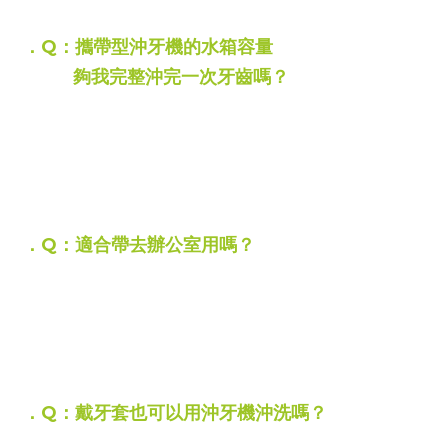
．Q：攜帶型沖牙機的水箱容量
夠我完整沖完一次牙齒嗎？
A：
W10 的水箱容量為 200ml
經過歐可林實驗室多次測試後
兼具單次完整清潔以及輕巧便攜
裝滿一次水即可完成全口清潔
．Q：適合帶去辦公室用嗎？
A：
可以唷~
W10 的體積輕巧
不止辦公室
，外出旅行也很適用
能輕鬆收納在辦公桌抽屜或隨身包包
讓你隨時都能快速恢復清新好口氣
．Q：戴牙套也可以用沖牙機沖洗嗎？
A：