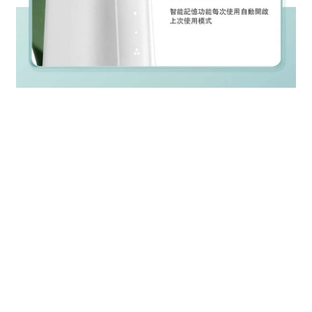
規格說明
．型號：Oclean W10
．產品顏色：油柑綠 / 蜜桃粉
．防水等級：IPX7
．
充電接口：USB Type-C接口
．
電池容量：1400mAh
．
充電規格：DC 5V/1A
．
充電時間：約4小時
．
續航時間：最長30天
．清潔模式：勁爽 / 標準 / 敏感 / 脈衝 / 點射
．
充電提示：
白燈呼吸燈-正在充電 / 白燈長亮-充滿電 /