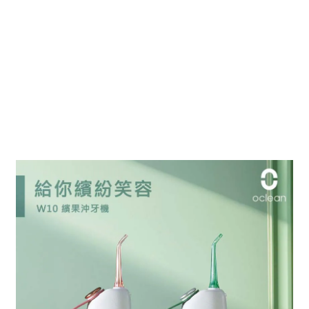
W10 繽果沖牙機｜
清新濾鏡
，
讓你隨
身攜帶
誰說口腔清潔工具只能冰冷笨重？
擁有馬卡龍繽紛色彩的
W10繽果沖牙機
結合人體工學設計
讓飯後的清潔時光，更有時尚儀式感