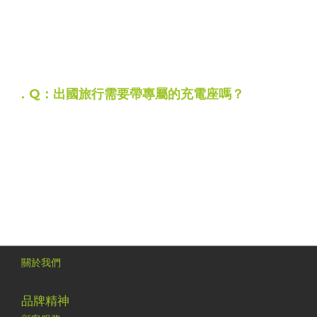
可以的
，
高頻脈衝產生的的水流
能穿梭在矯正器、
鋼線死角與牙齒縫隙間
有效沖走牙刷難以清理的食物殘渣
牙套族外出用餐後，能快速恢復口腔潔淨
．Q：出國旅行需要帶專屬的充電座嗎？
A：
W10 採用最普及的 Type-C 充電線
充飽電後在一般使用頻率下
可維持長達 30 天的續航力
出國旅遊或商務出差
跟手機共用同一條 Type-C 充電線即可
不用特別專屬的充電座
關於我們
品牌精神