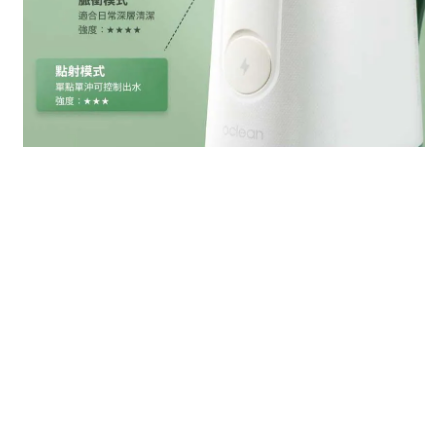
細節
無微不至
｜
舒適的潔牙體驗
1. Type-C 充電接口：
適用性廣避免因弄丟充電器而無法充電
超長續航力，外出旅遊不需頻繁充電
2. IPX7 全機防水：
支援全機水洗，使用後方便潔淨
3. 模式記憶：
記憶功能每次使用自動開啟上次使用模式