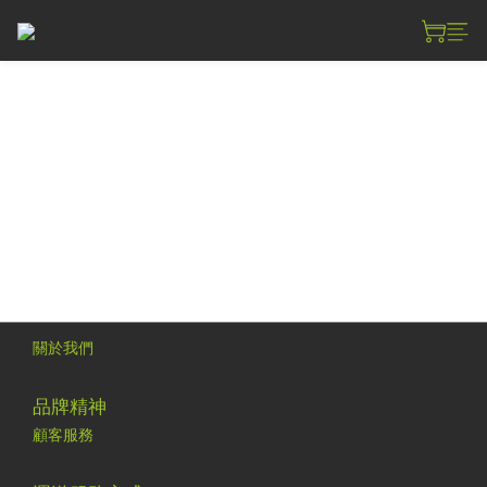
付款服務方式
1. 信用卡 ( VISA / Master / JCB / UnionPay 銀聯卡 )
2. 銀行轉帳 / ATM
3. 7-11 取貨付款
4. 全家 取貨付款
關於我們
品牌精神
顧客服務